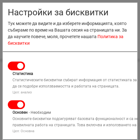
RO
EN
MD
BG
Настройки за бисквитки
Тук можете да видите и да изберете информацията, която
събираме по време на Вашата сесия на страницата ни. За
да научите повече, моля, прочетете нашата
Политика за
бисквитки
0
НАЕМАНЕ
ДОСТАВКА И ПРИБИРАНЕ
Статистика
ПРОДАЖБИ
Статистическите бисквитки събират информация от статистиката за 
„По-евтино - По-бързо - По-
да се подобри използваемостта и работата на страницата.
ОБУЧЕНИЕ
безопасно“
Цел: анализ
КОМПАНИЯ
Матеко България има рентабилни решения за транспорт
Основен
- Необходим
на леки и тежки товари из цялата страна.
РЕШЕНИЯ
Основните бисквитки подсигуряват базовата функционалност и са не
Нашите камиони и ремаркета доставят наетото от Вас
правилната работа на страницата. Това включва и използването на R
оборудване , когато и където желаете.
Цел: Основна
КАРТА
Търси
МЕСТА
Ние сме част от Вашите планове за транспортиране: