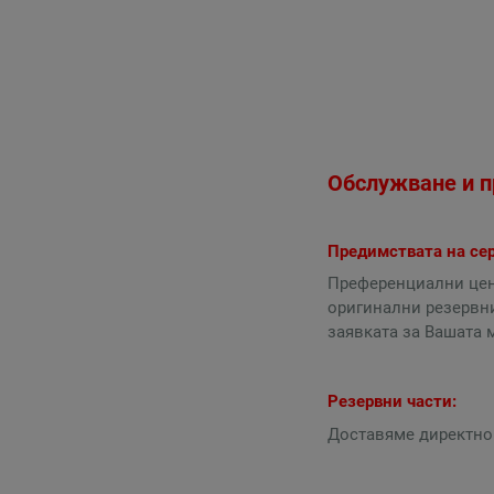
Обслужване и п
Предимствата на се
Преференциални цен
оригинални резервни
заявката за Вашата 
Резервни части:
Доставяме директно 