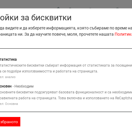
МЕСТА
КОНТАКТ
ЗАЯВ
ойки за бисквитки
B2B Прод
да видите и да изберете информацията, която събираме по време н
B2B Серв
раницата ни. За да научите повече, моля, прочетете нашата
Политик
КАРТА
Тъ
ИЕ
КОМПАНИЯ
РЕШЕНИЯ
татистика
татистическите бисквитки събират информация от статистиката за посещени
а се подобри използваемостта и работата на страницата.
сервизен центъp
ел: анализ
сновен
- Необходим
сновните бисквитки подсигуряват базовата функционалност и са необходими
равилната работа на страницата. Това включва и използването на ReCaptcha
ел: Основна
е е максимум 24 часа
, след заявка на клиента.
избраното