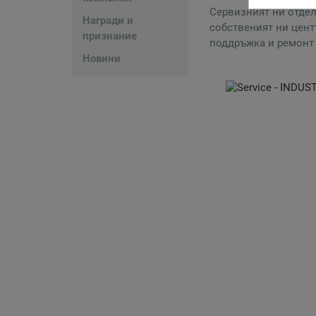
Сервизният ни отдел
Награди и
собственият ни цент
признание
поддръжка и ремонт 
Новини