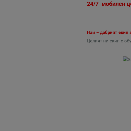
24/7 мобилен ц
Най – добрият екип 
Целият ни екип е об