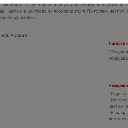
 разполага със специализирани и добре обучени служители. 
ър , както и в центрове на производителя. По-голяма част от
на оборудването.
Логистик
Оборудва
оборудва
Резервни
- Отдел з
- Използ
части и 
- В склад
доставени