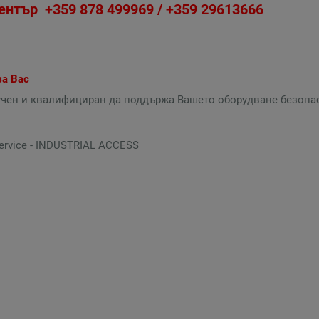
ентър +359 878 499969 / +359 29613666
за Ваc
учен и квалифициран да поддържа Вашето оборудване безопас