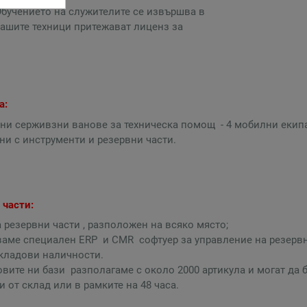
Обучението на служителите се извършва в
 нашите техници притежават лиценз за
а:
ни серживзни ванове за техническа помощ - 4 мобилни екипа
ни с инструменти и резервни части.
 части:
а резервни части , разположен на всяко място;
ваме специален ERP и CMR софтуер за управление на резерв
складови наличности.
овите ни бази разполагаме с около 2000 артикула и могат да 
 от склад или в рамките на 48 часа.