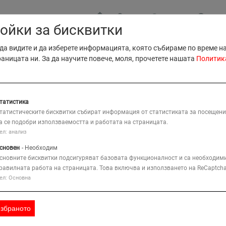
МЕСТА
КОНТАКТ
ЗАЯВ
ойки за бисквитки
B2B Прод
да видите и да изберете информацията, която събираме по време н
B2B Серв
раницата ни. За да научите повече, моля, прочетете нашата
Политик
КАРТА
Тъ
ИЕ
КОМПАНИЯ
РЕШЕНИЯ
татистика
татистическите бисквитки събират информация от статистиката за посещени
а се подобри използваемостта и работата на страницата.
троителна Техника
ел: анализ
сновен
- Необходим
сновните бисквитки подсигуряват базовата функционалност и са необходими
Мобилни Компрасори 
ределете
равилната работа на страницата. Това включва и използването на ReCaptcha
кванията
ел: Основна
Количество
mal effective working
избраното
1
ssure (psig)