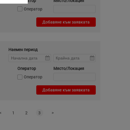
Оператор
Място/Локация
Оператор
Добавяне към заявката
Наемен период
Оператор
Място/Локация
Оператор
Добавяне към заявката
<
1
2
3
>