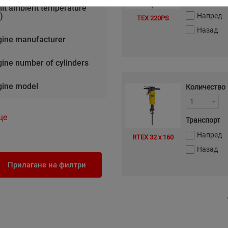
Транспорт
it ambient temperature
)
Напред
TEX 220PS
Назад
gine manufacturer
ine number of cylinders
gine model
Количество
1
ще
Транспорт
Напред
RTEX 32 x 160
Назад