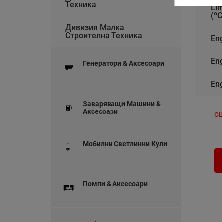
Техника
Lim
(ºC
Дивизия Малка
Строителна Техника
En
Eng
Генератори & Аксесоари
En
Заваряващи Машини &
Аксесоари
о
Мобилни Светлинни Кули
Помпи & Аксесоари