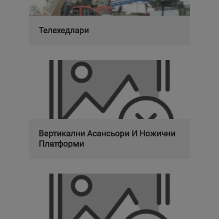
Телехедлари
Вертикални Асансьори И Ножични
Платформи