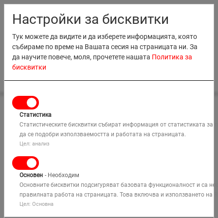
RO
EN
MD
BG
Настройки за бисквитки
Тук можете да видите и да изберете информацията, която
събираме по време на Вашата сесия на страницата ни. За
да научите повече, моля, прочетете нашата
Политика за
бисквитки
0
Home
Bim
Access lifting division
НАЕМАНЕ
Статистика
Дивизия Подемни Платформи
ПРОДАЖБИ
Статистическите бисквитки събират информация от статистиката за 
да се подобри използваемостта и работата на страницата.
ОБУЧЕНИЕ
Цел: анализ
КОМПАНИЯ
Основен
- Необходим
РЕШЕНИЯ
Основните бисквитки подсигуряват базовата функционалност и са не
правилната работа на страницата. Това включва и използването на R
Цел: Основна
КАРТА
Търси
МЕСТА