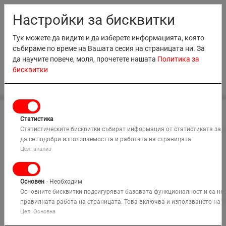
RO
EN
MD
BG
Настройки за бисквитки
Тук можете да видите и да изберете информацията, която
събираме по време на Вашата сесия на страницата ни. За
да научите повече, моля, прочетете нашата
Политика за
бисквитки
0
Home
Bim
Landscape home garden
НАЕМАНЕ
Petrol backpack blowers
Статистика
ПРОДАЖБИ
Статистическите бисквитки събират информация от статистиката за 
Petrol Backpack Blowers
да се подобри използваемостта и работата на страницата.
ОБУЧЕНИЕ
Цел: анализ
КОМПАНИЯ
Основен
- Необходим
РЕШЕНИЯ
Основните бисквитки подсигуряват базовата функционалност и са не
правилната работа на страницата. Това включва и използването на R
Цел: Основна
КАРТА
Търси
МЕСТА