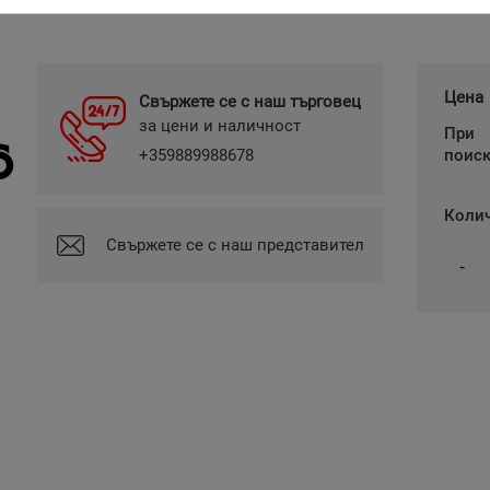
Цена
Свържете се с наш търговец
за цени и наличност
При
+359889988678
поис
Коли
Свържете се с наш представител
-