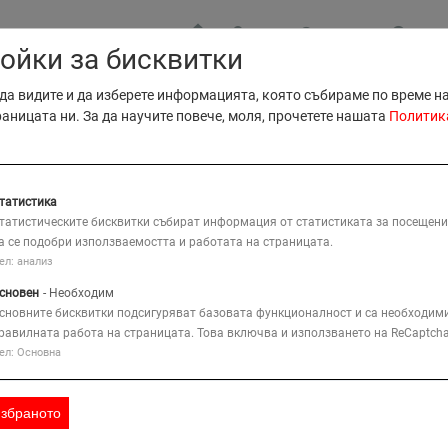
МЕСТА
КОНТАКТ
ЗАЯВ
ойки за бисквитки
B2B Прод
да видите и да изберете информацията, която събираме по време н
B2B Серв
раницата ни. За да научите повече, моля, прочетете нашата
Политик
КАРТА
Тъ
ИЕ
КОМПАНИЯ
РЕШЕНИЯ
татистика
татистическите бисквитки събират информация от статистиката за посещени
а се подобри използваемостта и работата на страницата.
Електрически & Биенерджи 4x2 Артикулиращи Подемни Платформ
ел: анализ
сновен
- Необходим
сновните бисквитки подсигуряват базовата функционалност и са необходими
равилната работа на страницата. Това включва и използването на ReCaptcha
35E
ел: Основна
Функции
Представяне
избраното