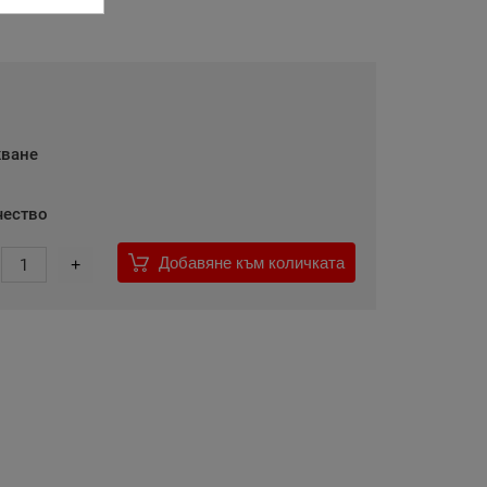
кване
чество
Добавяне към количката
1
+