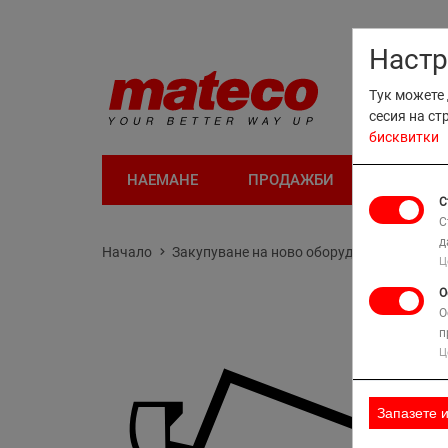
Настр
Тук можете 
сесия на ст
бисквитки
НАЕМАНЕ
ПРОДАЖБИ
ОБУЧЕН
С
С
д
Начало
Закупуване на ново оборудване
JLG
Ц
О
О
п
Ц
Запазете 