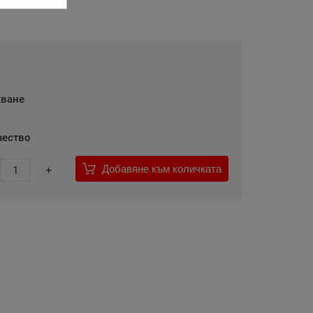
кване
чество
Добавяне към количката
1
+