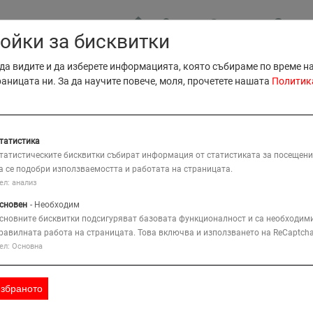
МЕСТА
КОНТАКТ
ЗАЯВ
ойки за бисквитки
B2B Прод
да видите и да изберете информацията, която събираме по време н
B2B Серв
раницата ни. За да научите повече, моля, прочетете нашата
Политик
КАРТА
Тъ
ИЕ
КОМПАНИЯ
РЕШЕНИЯ
татистика
татистическите бисквитки събират информация от статистиката за посещени
а се подобри използваемостта и работата на страницата.
Дизел Неравен Терен 4x4 Телескопична Подемна Платформа
80
ел: анализ
сновен
- Необходим
сновните бисквитки подсигуряват базовата функционалност и са необходими
равилната работа на страницата. Това включва и използването на ReCaptcha
80HX
ел: Основна
Функции
Представяне
избраното