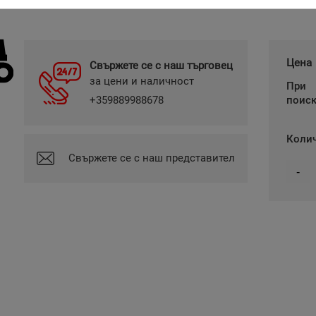
Цена
Свържете се с наш търговец
за цени и наличност
При
+359889988678
поис
Коли
Свържете се с наш представител
-