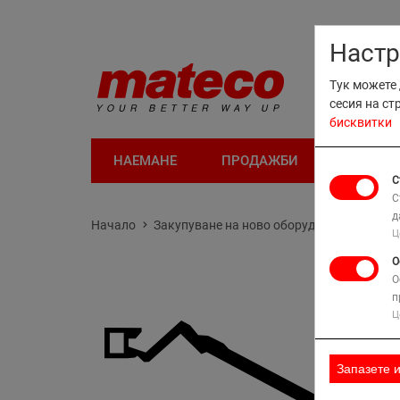
Настр
Тук можете 
сесия на ст
бисквитки
НАЕМАНЕ
ПРОДАЖБИ
ОБУЧЕН
С
С
д
Начало
Закупуване на ново оборудване
JLG
Ц
О
О
п
Ц
Запазете 