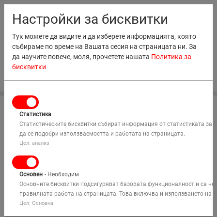
RO
EN
MD
BG
Настройки за бисквитки
Тук можете да видите и да изберете информацията, която
събираме по време на Вашата сесия на страницата ни. За
да научите повече, моля, прочетете нашата
Политика за
бисквитки
0
НАЕМАНЕ
Статистика
Начало
ПРОДАЖБИ
Наемане на оборудване
Статистическите бисквитки събират информация от статистиката за 
Дивизия Подемни Платформи
да се подобри използваемостта и работата на страницата.
ОБУЧЕНИЕ
Вертикални асансьори и ножични платформи
1230ES
Цел: анализ
КОМПАНИЯ
Основен
- Необходим
РЕШЕНИЯ
Основните бисквитки подсигуряват базовата функционалност и са не
правилната работа на страницата. Това включва и използването на R
Цел: Основна
КАРТА
Търси
МЕСТА