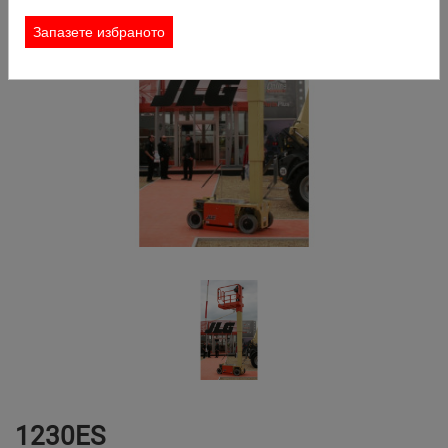
КОНТАКТ
Запазете избраното
ЗАЯВКА ЗА НАЕМАНЕ
ТЪРСИ
1230ES