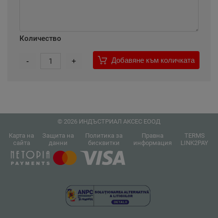
Количество
Добавяне към количката
-
1
+
© 2026 ИНДЪСТРИАЛ АКСЕС ЕООД
Карта на
Защита на
Политика за
Правна
TERMS
сайта
данни
бисквитки
информация
LINK2PAY