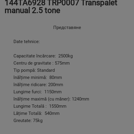
144TA6928 TRP0007 Transpalet
manual 2.5 tone
Представяне
Date tehnice:
Capacitate încărcare: 2500kg
Centru de gravitate : 575mm
Tip pompă: Standard
înălțime minimă: 80mm
înălțime ridicare: 200mm
Lungime furci: 1150mm
înălțime maximă (cu măner): 1240mm
Lungime Totală : 1550mm
Lățime Totală: 540mm
Greutate: 75kg