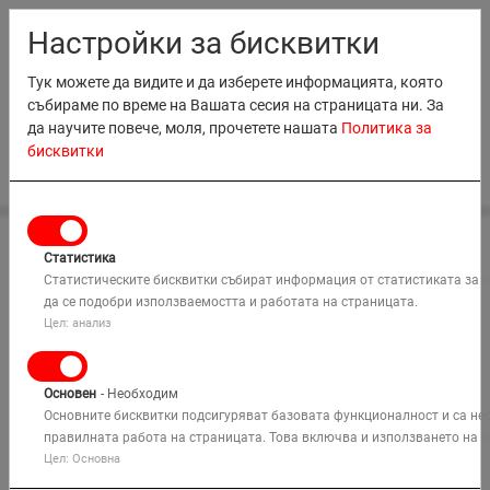
RO
EN
MD
BG
Настройки за бисквитки
Тук можете да видите и да изберете информацията, която
събираме по време на Вашата сесия на страницата ни. За
да научите повече, моля, прочетете нашата
Политика за
бисквитки
0
НАЕМАНЕ
Статистика
Начало
ПРОДАЖБИ
Наемане на оборудване
Статистическите бисквитки събират информация от статистиката за 
Дивизия Подемни Платформи
да се подобри използваемостта и работата на страницата.
ОБУЧЕНИЕ
Индустриални & Неравен Терен Мотокари
Цел: анализ
144TA6928 TRP0007 Transpalet manual 2.5 tone
КОМПАНИЯ
Основен
- Необходим
РЕШЕНИЯ
Основните бисквитки подсигуряват базовата функционалност и са не
правилната работа на страницата. Това включва и използването на R
Цел: Основна
КАРТА
Търси
МЕСТА