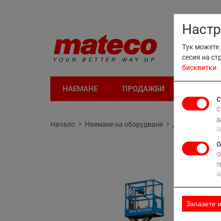
Настр
Тук можете 
сесия на ст
бисквитки
НАЕМАНЕ
ПРОДАЖБИ
ОБУЧЕН
С
С
д
Начало
Наемане на оборудване
Дивизия Поде
Ц
О
О
п
Ц
Запазете 