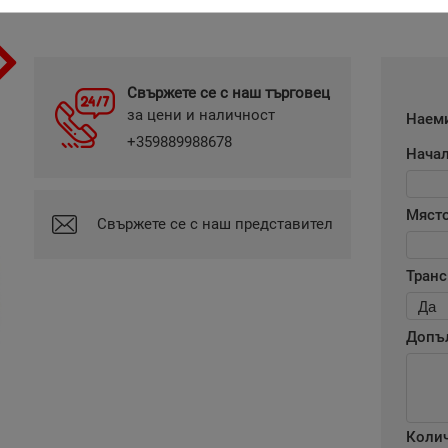
Свържете се с наш търговец
за цени и наличност
Наеми
+359889988678
Начал
Мяст
Свържете се с наш представител
Транс
Допъ
Коли