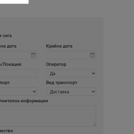
 сега
на дата
Крайна дата
о/Локация
Оператор
порт
Вид транспорт
лнителна информация
чество