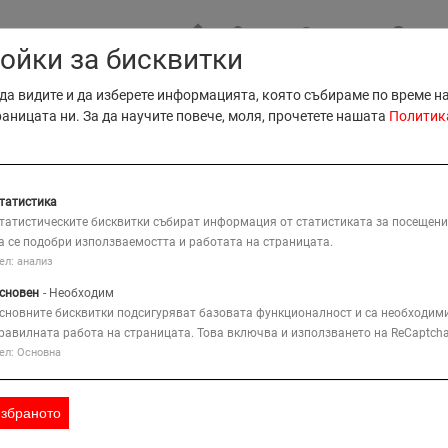
МЕСТА
КОНТАКТ
ЗАЯВ
ойки за бисквитки
B2B Прод
да видите и да изберете информацията, която събираме по време н
B2B Серв
раницата ни. За да научите повече, моля, прочетете нашата
Политик
КАРТА
Тъ
ИЕ
КОМПАНИЯ
РЕШЕНИЯ
татистика
татистическите бисквитки събират информация от статистиката за посещени
а се подобри използваемостта и работата на страницата.
мни Платформи
Вертикални асансьори и ножични платформи
ел: анализ
сновен
- Необходим
сновните бисквитки подсигуряват базовата функционалност и са необходими
равилната работа на страницата. Това включва и използването на ReCaptcha
GS-1330m
ел: Основна
Функции
Представяне
избраното