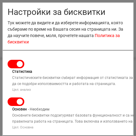
RO
EN
MD
BG
Настройки за бисквитки
Тук можете да видите и да изберете информацията, която
събираме по време на Вашата сесия на страницата ни. За
да научите повече, моля, прочетете нашата
Политика за
бисквитки
0
НАЕМАНЕ
Статистика
Начало
ПРОДАЖБИ
Наемане на оборудване
Статистическите бисквитки събират информация от статистиката за 
Дивизия Подемни Платформи
да се подобри използваемостта и работата на страницата.
ОБУЧЕНИЕ
Индустриални & Неравен Терен Мотокари
Цел: анализ
FG30T3 WT Duplex 3,5 m
КОМПАНИЯ
Основен
- Необходим
РЕШЕНИЯ
Основните бисквитки подсигуряват базовата функционалност и са не
правилната работа на страницата. Това включва и използването на R
Цел: Основна
КАРТА
Търси
МЕСТА