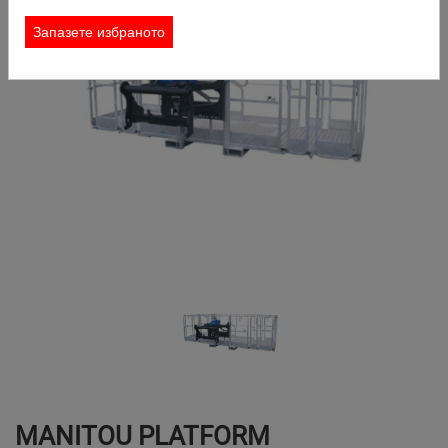
КОНТАКТ
Запазете избраното
ЗАЯВКА ЗА НАЕМАНЕ
ТЪРСИ
MANITOU PLATFORM