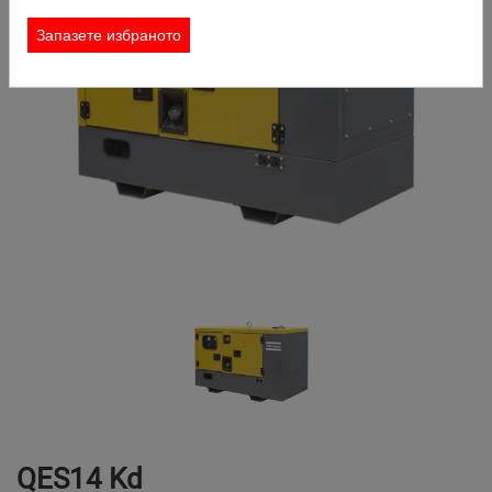
КОНТАКТ
Запазете избраното
ЗАЯВКА ЗА НАЕМАНЕ
ТЪРСИ
QES14 Kd