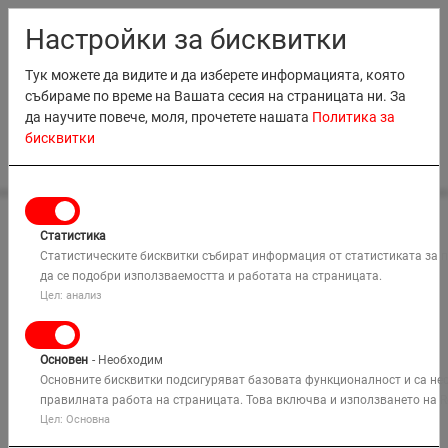
RO
EN
MD
BG
Настройки за бисквитки
Тук можете да видите и да изберете информацията, която
събираме по време на Вашата сесия на страницата ни. За
да научите повече, моля, прочетете нашата
Политика за
бисквитки
0
НАЕМАНЕ
Статистика
Начало
ПРОДАЖБИ
Наемане на оборудване
Статистическите бисквитки събират информация от статистиката за 
Дивизия Малка Строителна Техника
да се подобри използваемостта и работата на страницата.
ОБУЧЕНИЕ
Генератори & Аксесоари
QES14 Kd
Цел: анализ
КОМПАНИЯ
Основен
- Необходим
РЕШЕНИЯ
Основните бисквитки подсигуряват базовата функционалност и са не
правилната работа на страницата. Това включва и използването на R
Цел: Основна
КАРТА
Търси
МЕСТА