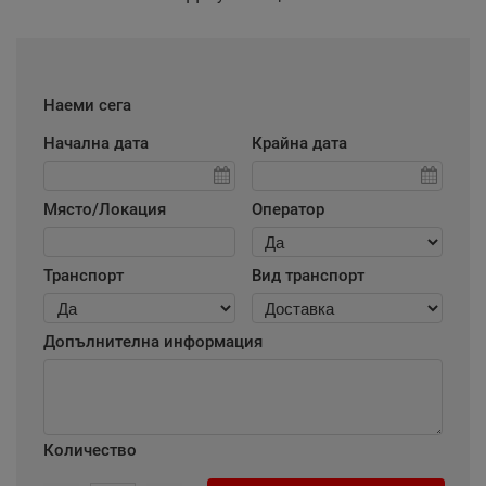
Наеми сега
Начална дата
Крайна дата
Място/Локация
Оператор
Транспорт
Вид транспорт
Допълнителна информация
Количество