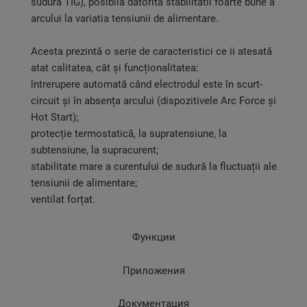
sudura TIG), posibilă datorită stabilitatii foarte bune a
arcului la variatia tensiunii de alimentare.
Acesta prezintă o serie de caracteristici ce ii atesată
atat calitatea, cât și funcționalitatea:
întrerupere automată când electrodul este în scurt-
circuit și în absența arcului (dispozitivele Arc Force și
Hot Start);
protecție termostatică, la supratensiune, la
subtensiune, la supracurent;
stabilitate mare a curentului de sudură la fluctuații ale
tensiunii de alimentare;
ventilat forțat.
Функции
Приложения
Документация