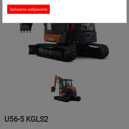
КОНТАКТ
Запазете избраното
ЗАЯВКА ЗА НАЕМАНЕ
ТЪРСИ
U56-5 KGLS2