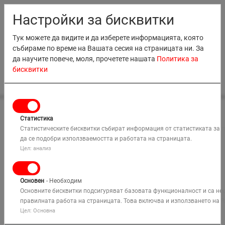
RO
EN
MD
BG
Настройки за бисквитки
Тук можете да видите и да изберете информацията, която
събираме по време на Вашата сесия на страницата ни. За
да научите повече, моля, прочетете нашата
Политика за
бисквитки
0
НАЕМАНЕ
Статистика
Начало
ПРОДАЖБИ
Наемане на оборудване
Статистическите бисквитки събират информация от статистиката за 
Дивизия Земекопна Техника
Мини Багер
U56-5 KGLS2
да се подобри използваемостта и работата на страницата.
ОБУЧЕНИЕ
Цел: анализ
КОМПАНИЯ
Основен
- Необходим
РЕШЕНИЯ
Основните бисквитки подсигуряват базовата функционалност и са не
правилната работа на страницата. Това включва и използването на R
Цел: Основна
КАРТА
Търси
МЕСТА